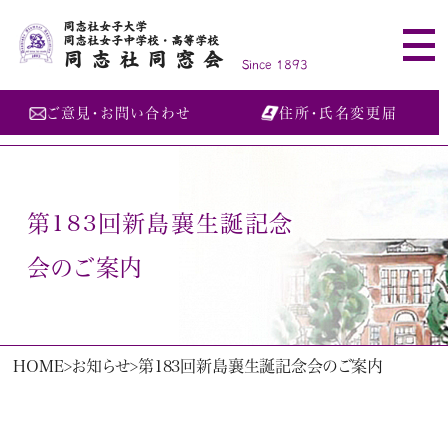
同志社女子大学
同志社女子中学校・高等学校
同志社同窓会
Since 1893
ご意見・お問い合わせ
住所・氏名変更届
第183回新島襄生誕記念
会のご案内
HOME
お知らせ
第183回新島襄生誕記念会のご案内