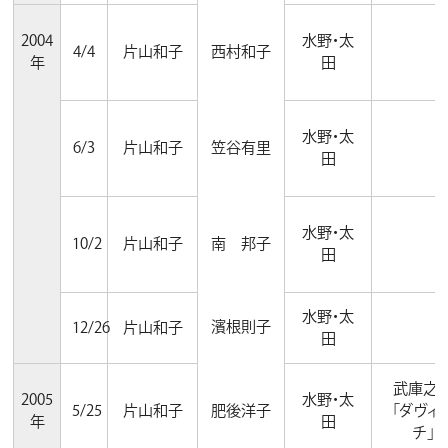
2004
水野・太
4/4
片山和子
西村和子
年
田
水野・太
6/3
片山和子
笠谷有里
田
水野・太
10/2
片山和子
南 邦子
田
水野・太
濱根則子
12/26
片山和子
田
武庫之
2005
水野・太
5/25
片山和子
肥後洋子
「ダヴィ
年
田
チ」