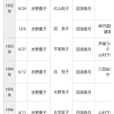
1992
6/24
水野慶子
片山和子
田淵香月
年
神戸国際
田 恭子
12/6
水野慶子
田淵香月
議場
芦屋ラポ
1993
平尾敦子
6/27
水野慶子
田淵香月
テ
年
山村サロ
1994
三田ぬな
谷 悦子
6/12
水野慶子
田淵香月
年
や
1995
大野浩子
水野慶子
田淵香月
年
1996
大宅匡子
6/11
水野慶子
田淵香月
山村サロ