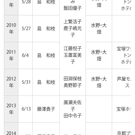
み
5/28
島 和枝
トン
年
畑
飯田優子
ホテル
上繁活子
2010
水野・大
鹿子嶋光
5/27
島 和枝
年
畑
子
江藤悦子
宝塚ワシ
2011
水野・大
玉置富美
6/4
島 和枝
トン
年
畑
子
ホテル
田淵保枝
2012
水野・大
芦屋モノ
5/31
島 和枝
奥野節子
年
畑
ス
廣瀬夫佐
2013
6/13
藤澤貴子
子
宝塚ホテ
年
田中令子
2014
京都ブラ