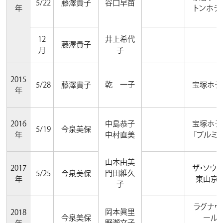
5/22
藤澤貴子
谷口早苗
年
トンホテ
12
井上希代
藤澤貴子
月
子
2015
乾 一子
5/28
藤澤貴子
宝塚ホテ
年
2016
中島恭子
宝塚ホテ
5/19
今泉美保
年
中村直美
「プルミエ
山本由美
2017
ザ・ソウ
門田維久
5/25
今泉美保
年
東山京
子
ラグナヴ
岡本眞里
2018
今泉美保
ール
野瀬文子