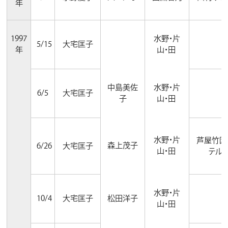
年
1997
水野・片
5/15
大宅匡子
年
山・田
中島美佐
水野・片
6/5
大宅匡子
子
山・田
水野・片
芦屋竹園
森上茂子
6/26
大宅匡子
山・田
テル
水野・片
10/4
大宅匡子
松田洋子
山・田