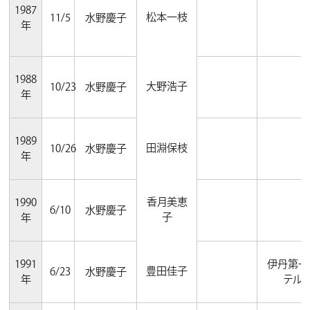
1987
松本一枝
11/5
水野慶子
年
1988
大野浩子
10/23
水野慶子
年
1989
田淵保枝
10/26
水野慶子
年
香月美恵
1990
6/10
水野慶子
子
年
1991
伊丹第一
豊田佳子
6/23
水野慶子
年
テル