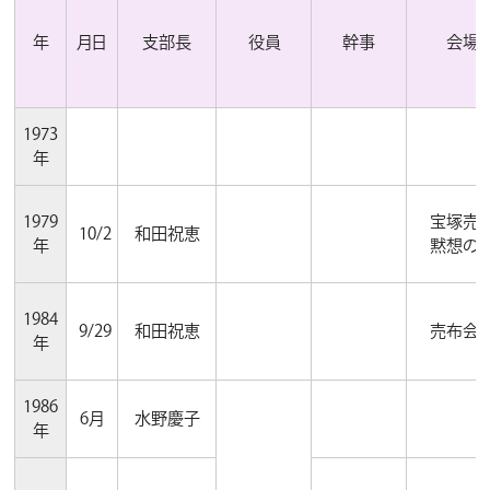
年
月日
支部長
役員
幹事
会場
1973
年
1979
宝塚売
10/2
和田祝恵
年
黙想の
1984
9/29
和田祝恵
売布会
年
1986
6月
水野慶子
年