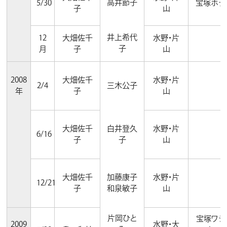
高井節子
5/30
宝塚ホテ
子
山
井上希代
12
大畑佐千
水野・片
子
月
子
山
2008
大畑佐千
水野・片
2/4
三木公子
年
子
山
大畑佐千
白井登久
水野・片
6/16
子
子
山
大畑佐千
加藤康子
水野・片
12/21
子
和泉敏子
山
片岡ひと
宝塚ワシ
2009
水野・大