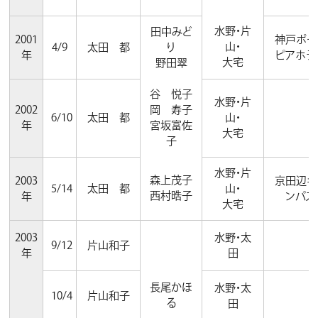
水野・片
田中みど
2001
神戸ポー
山・
4/9
太田 都
り
年
ピアホテ
大宅
野田翠
谷 悦子
水野・片
2002
岡 寿子
6/10
太田 都
山・
年
宮坂富佐
大宅
子
水野・片
森上茂子
2003
京田辺キ
5/14
太田 都
山・
西村晧子
年
ンパス
大宅
2003
水野・太
9/12
片山和子
年
田
長尾かほ
水野・太
10/4
片山和子
る
田