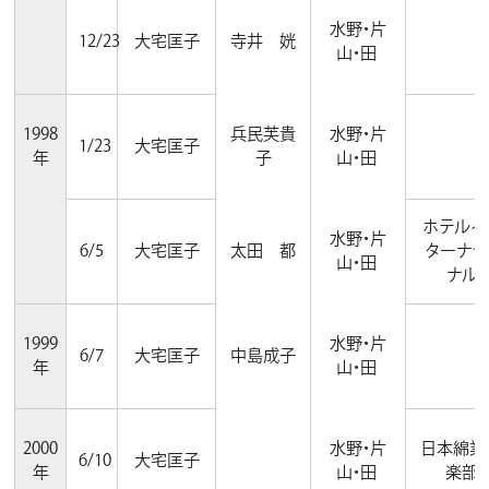
水野・片
12/23
大宅匡子
寺井 姯
山・田
1998
兵民芙貴
水野・片
1/23
大宅匡子
年
子
山・田
ホテルイ
水野・片
6/5
大宅匡子
太田 都
ターナシ
山・田
ナル
1999
水野・片
6/7
大宅匡子
中島成子
年
山・田
2000
水野・片
日本綿業
6/10
大宅匡子
年
山・田
楽部