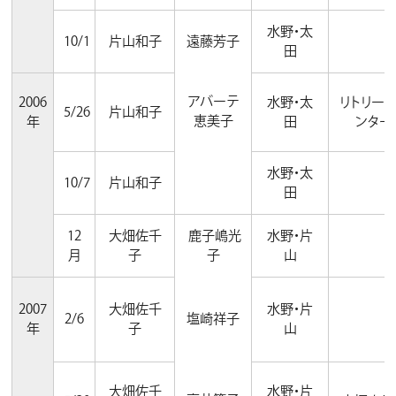
水野・太
10/1
片山和子
遠藤芳子
田
アバーテ
2006
水野・太
リトリー
5/26
片山和子
恵美子
年
田
ンター
水野・太
10/7
片山和子
田
12
大畑佐千
鹿子嶋光
水野・片
月
子
子
山
2007
大畑佐千
水野・片
2/6
塩崎祥子
年
子
山
大畑佐千
水野・片