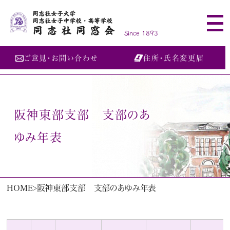
同志社女子大学
同志社女子中学校・高等学校
同志社同窓会
Since 1893
ご意見・お問い合わせ
住所・氏名変更届
阪神東部支部 支部のあ
ゆみ年表
HOME
阪神東部支部 支部のあゆみ年表