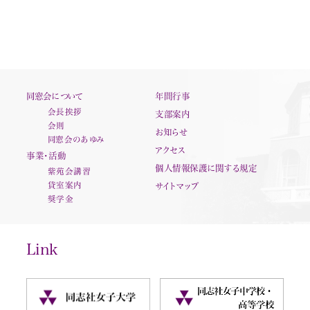
同窓会について
年間行事
会長挨拶
支部案内
会則
お知らせ
同窓会のあゆみ
アクセス
事業・活動
個人情報保護に関する規定
紫苑会講習
貸室案内
サイトマップ
奨学金
Link