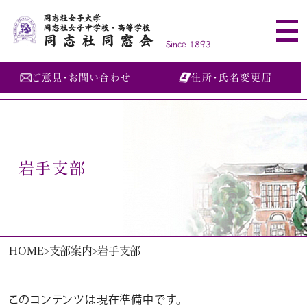
同志社女子大学
同志社女子中学校・高等学校
同志社同窓会
Since 1893
ご意見・お問い合わせ
住所・氏名変更届
岩手支部
HOME
支部案内
岩手支部
このコンテンツは現在準備中です。